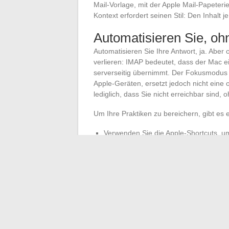
Mail-Vorlage, mit der Apple Mail-Papeter
Kontext erfordert seinen Stil: Den Inhalt 
Automatisieren Sie, ohn
Automatisieren Sie Ihre Antwort, ja. Aber
verlieren: IMAP bedeutet, dass der Mac 
serverseitig übernimmt. Der Fokusmodus s
Apple-Geräten, ersetzt jedoch nicht eine
lediglich, dass Sie nicht erreichbar sind,
Um Ihre Praktiken zu bereichern, gibt es 
Verwenden Sie die Apple-Shortcuts, u
planen.
Nutzen Sie die Apple Intelligence, um
einem beruflichen Kontext.
Ein letzter Rat, um böse Überraschungen
Sendungen. Einige Spamfilter schätzen M
eine sekundäre Adresse oder bei einem Koll
der Überprüfung und die Gewissheit, wirkli