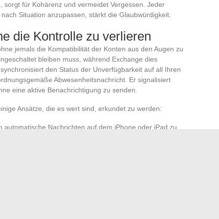
ie, sorgt für Kohärenz und vermeidet Vergessen. Jeder
je nach Situation anzupassen, stärkt die Glaubwürdigkeit.
e die Kontrolle zu verlieren
 ohne jemals die Kompatibilität der Konten aus den Augen zu
eingeschaltet bleiben muss, während Exchange dies
ynchronisiert den Status der Unverfügbarkeit auf all Ihren
 ordnungsgemäße Abwesenheitsnachricht. Er signalisiert
 ohne eine aktive Benachrichtigung zu senden.
einige Ansätze, die es wert sind, erkundet zu werden:
m automatische Nachrichten auf dem iPhone oder iPad zu
 Abwesenheitsnachrichten zu verfeinern, insbesondere in
 zu vermeiden: Testen Sie systematisch Ihre automatischen
assenantworten nicht besonders. Ein einfacher Test an
egen stellt sicher, dass alles funktioniert. Einige Minuten
ch ruhig zu sein, selbst weit weg vom Internet.