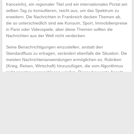
franceinfo), ein regionaler Titel und ein internationales Portal am
selben Tag zu konsultieren, reicht aus, um das Spektrum zu
erweitern. Die Nachrichten in Frankreich decken Themen ab,
die so unterschiedlich sind wie Konsum, Sport, Immobilienpreise
in Paris oder Videospiele, aber diese Themen sollten die
Nachrichten aus der Welt nicht verdecken.
Seine Benachrichtigungen einzustellen, anstatt den
Standardfluss zu ertragen, verändert ebenfalls die Situation. Die
meisten Nachrichtenanwendungen ermöglichen es, Rubriken
(Krieg, Reisen, Wirtschaft) hinzuzufügen, die vom Algorithmus
nicht spontan vorgeschlagen würden. Dieser bewusste Ansatz
kompensiert teilweise die geografische und thematische Nähe.
Echtzeitnachrichten sind kein Wasserhahn, den man passiv
öffnen kann. Die DSA-Richtlinie, die Moderationstools durch KI
und der Anstieg der kostenpflichtigen Abonnements zeichnen
ein Bild, in dem
der Leser, der seine Quellen wählt, die
Kontrolle über seine Informationen zurückgewinnt
,
angesichts von Algorithmen, die darauf ausgelegt sind,
Engagement zu maximieren, anstatt Verständnis zu fördern.