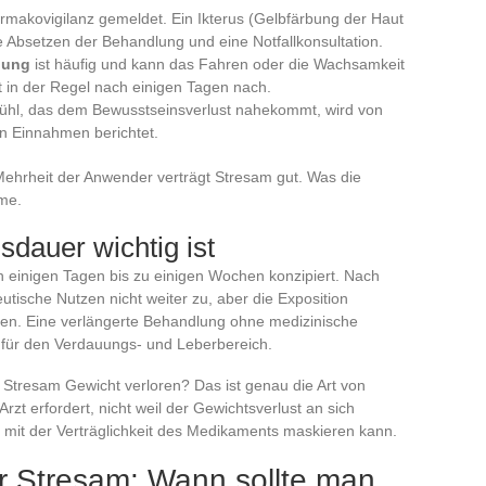
makovigilanz gemeldet. Ein Ikterus (Gelbfärbung der Haut
e Absetzen der Behandlung und eine Notfallkonsultation.
lung
ist häufig und kann das Fahren oder die Wachsamkeit
st in der Regel nach einigen Tagen nach.
ühl, das dem Bewusstseinsverlust nahekommt, wird von
en Einnahmen berichtet.
 Mehrheit der Anwender verträgt Stresam gut. Was die
hme.
dauer wichtig ist
n einigen Tagen bis zu einigen Wochen konzipiert. Nach
tische Nutzen nicht weiter zu, aber die Exposition
en. Eine verlängerte Behandlung ohne medizinische
 für den Verdauungs- und Leberbereich.
tresam Gewicht verloren? Das ist genau die Art von
Arzt erfordert, nicht weil der Gewichtsverlust an sich
em mit der Verträglichkeit des Medikaments maskieren kann.
er Stresam: Wann sollte man