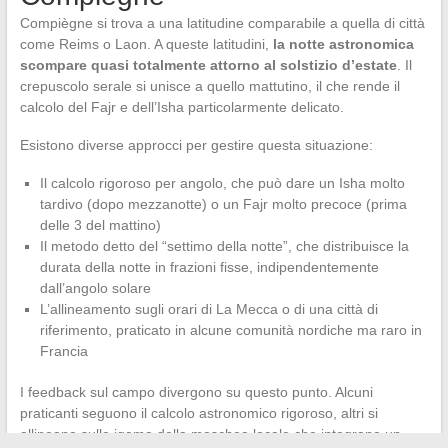
Compiègne si trova a una latitudine comparabile a quella di città
come Reims o Laon. A queste latitudini,
la notte astronomica
scompare quasi totalmente attorno al solstizio d’estate
. Il
crepuscolo serale si unisce a quello mattutino, il che rende il
calcolo del Fajr e dell’Isha particolarmente delicato.
Esistono diverse approcci per gestire questa situazione:
Il calcolo rigoroso per angolo, che può dare un Isha molto
tardivo (dopo mezzanotte) o un Fajr molto precoce (prima
delle 3 del mattino)
Il metodo detto del “settimo della notte”, che distribuisce la
durata della notte in frazioni fisse, indipendentemente
dall’angolo solare
L’allineamento sugli orari di La Mecca o di una città di
riferimento, praticato in alcune comunità nordiche ma raro in
Francia
I feedback sul campo divergono su questo punto. Alcuni
praticanti seguono il calcolo astronomico rigoroso, altri si
allineano sulle iqama della moschea locale che integrano un