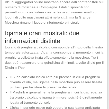
Alcuni aggregatori online mostrano ancora dati contraddittori sul
numero di moschee a Compiègne. I dati disponibili non
permettono di concludere con certezza sul numero esatto di
luoghi di culto musulmani attivi nella città, ma la Grande
Moschea rimane il luogo di riferimento principale.
Iqama e orari mostrati: due
informazioni distinte
L’orario di preghiera calcolato corrisponde all’inizio della finestra
temporale autorizzata. L’iqama corrisponde al momento in cui la
preghiera collettiva inizia effettivamente nella moschea. Tra i
due, può trascorrere una quindicina di minuti, a volte di più per il
Dhuhr o l’Asr.
Il Subh calcolato indica l’ora più precoce in cui la preghiera
diventa valida, ma l’iqama nella moschea può essere fissata
più tardi per facilitare la presenza dei fedeli
Il Maghrib è generalmente la preghiera in cui la discrepanza
tra orario calcolato e iqama è minore, poiché è direttamente
legata al tramonto del sole
L’Isha in periodo estivo può vedere la sua iqama anticipata