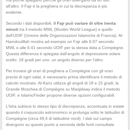
all’altro. Il Fajr è la preghiera in cui la discrepanza è più
evidente.
Secondo i dati disponibili,
il Fajr può variare di oltre trenta
minuti
tra il metodo MWL (Muslim World League) e quello
dell’UOIF (Unione delle Organizzazioni Islamiche di Francia). Al-
Hamdoulillah mostra ad esempio un Fajr alle 6:07 secondo
MWL e alle 6:41 secondo UOIF per la stessa data a Compiègne.
Questa differenza è spiegata dall’angolo di depressione solare
scelto: 18 gradi per uno, un angolo diverso per l’altro.
Per trovare gli orari di preghiera a Compiègne con gli orari
precisi di ogni salat, è necessario prima identificare il metodo di
calcolo mostrato. Al-Kanz utilizza gli angoli di 18 e 15 gradi, la
Grande Moschea di Compiègne su Masjidway indica il metodo
UOIF, e IslamicFinder propone diverse opzioni configurabili.
L’Isha subisce lo stesso tipo di discrepanza, accentuata in estate
quando il crepuscolo astronomico si prolunga sotto le latitudini di
Compiègne (circa 49,4 di latitudine nord). I dati sul campo
divergono su questo punto a seconda delle fonti consultate.