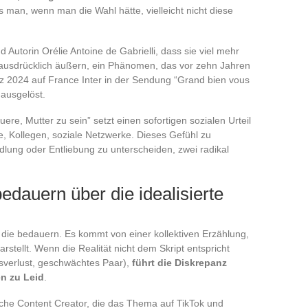
s man, wenn man die Wahl hätte, vielleicht nicht diese
d Autorin Orélie Antoine de Gabrielli, dass sie viel mehr
 ausdrücklich äußern, ein Phänomen, das vor zehn Jahren
ärz 2024 auf France Inter in der Sendung “Grand bien vous
ausgelöst.
ere, Mutter zu sein” setzt einen sofortigen sozialen Urteil
e, Kollegen, soziale Netzwerke. Dieses Gefühl zu
lung oder Entliebung zu unterscheiden, zwei radikal
edauern über die idealisierte
die bedauern. Es kommt von einer kollektiven Erzählung,
darstellt. Wenn die Realität nicht dem Skript entspricht
tsverlust, geschwächtes Paar),
führt die Diskrepanz
n zu Leid
.
liche Content Creator, die das Thema auf TikTok und