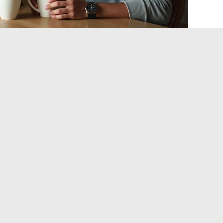
r Geburt existiert ebenfalls
epressive Symptome entwickeln.
Die postpartale
 weil Fachleute selten das Screening auf den zweiten
ener Hilfe, drücken ihr Unwohlsein anders aus (Reizbarkeit,
ben weniger spezifische Ressourcen zur Verfügung.
t: das Thema, das Eltern
n im Paar oft brutal neu. Die Verteilung der Hausarbeit, die
ogen war, vertieft sich. Das Intimleben tritt in den
e dass sich jemand traut, das Thema anzusprechen.
afmangel an sich. Es ist
die Abwesenheit von
urchmacht
. Wenn einer der beiden Elternteile die Mehrheit
ganisation und der täglichen Logistik trägt, schleicht sich