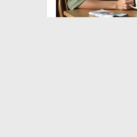
Die Vaterschaft nach de
Väter können im Jahr nach der Geburt d
Vaterschaft bleibt unterdiagnostiziert
,
Elternteil ausrichten. Männer suchen selt
berufliche Überlastung, Rückzug) und ha
Paar und Elternschaf
vermeiden
Die Geburt eines Kindes verteilt die Rolle
bereits vor der Ankunft des Babys unausgew
Hintergrund, manchmal über Monate, ohn
Was das Paar schwächt, ist nicht der Schl
Kommunikation über das, was jeder d
der nächtlichen Last, der medizinischen Or
der Groll still ein.