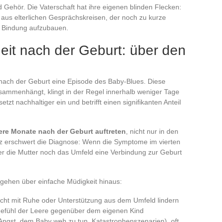
Gehör. Die Vaterschaft hat ihre eigenen blinden Flecken:
s aus elterlichen Gesprächskreisen, der noch zu kurze
e Bindung aufzubauen.
it nach der Geburt: über den
 nach der Geburt eine Episode des Baby-Blues. Diese
sammenhängt, klingt in der Regel innerhalb weniger Tage
tzt nachhaltiger ein und betrifft einen signifikanten Anteil
ere Monate nach der Geburt auftreten
, nicht nur in den
nz erschwert die Diagnose: Wenn die Symptome im vierten
der die Mutter noch das Umfeld eine Verbindung zur Geburt
, gehen über einfache Müdigkeit hinaus:
nicht mit Ruhe oder Unterstützung aus dem Umfeld lindern
Gefühl der Leere gegenüber dem eigenen Kind
ngst, dem Baby weh zu tun, Katastrophenszenarien), oft