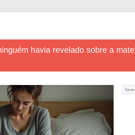
inguém havia revelado sobre a mate