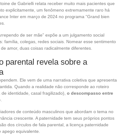
toine de Gabrielli relata receber muito mais pacientes que
nto explicitamente, um fenômeno extremamente raro há
rance Inter em março de 2024 no programa “Grand bien
es.
arrependo de ser mãe” expõe a um julgamento social
s: família, colegas, redes sociais. Nomear esse sentimento
a de amor, duas coisas radicalmente diferentes.
 parental revela sobre a
a
ependem. Ele vem de uma narrativa coletiva que apresenta
antida. Quando a realidade não corresponde ao roteiro
de identidade, casal fragilizado),
o descompasso entre
o
.
Criadores de conteúdo masculinos que abordam o tema no
ância crescente. A paternidade tem seus próprios pontos
são dos círculos de fala parental, a licença paternidade
e apego equivalente.