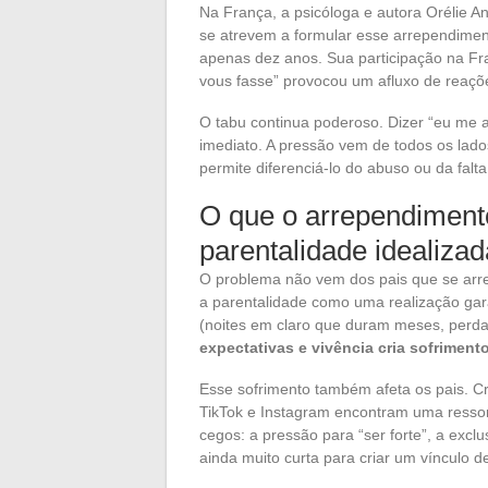
Na França, a psicóloga e autora Orélie An
se atrevem a formular esse arrependime
apenas dez anos. Sua participação na F
vous fasse” provocou um afluxo de reaçõ
O tabu continua poderoso. Dizer “eu me 
imediato. A pressão vem de todos os lado
permite diferenciá-lo do abuso ou da falt
O que o arrependimento
parentalidade idealizad
O problema não vem dos pais que se arr
a parentalidade como uma realização gar
(noites em claro que duram meses, perda 
expectativas e vivência cria sofriment
Esse sofrimento também afeta os pais. 
TikTok e Instagram encontram uma resson
cegos: a pressão para “ser forte”, a exclu
ainda muito curta para criar um vínculo d