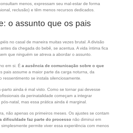
consultam menos, expressam seu mal-estar de forma
issional, reclusão) e têm menos recursos dedicados.
e: o assunto que os pais
apéis no casal de maneira muitas vezes brutal. A divisão
 antes da chegada do bebê, se acentua. A vida íntima fica
sem que ninguém se atreva a abordar o assunto.
ono em si. É
a ausência de comunicação sobre o que
 pais assume a maior parte da carga noturna, da
 o ressentimento se instala silenciosamente.
s-parto ainda é mal visto. Como se tornar pai devesse
fissionais da perinatalidade começam a integrar
pós-natal, mas essa prática ainda é marginal.
ira, não apenas os primeiros meses. Os ajustes se contam
a dificuldade faz parte do processo
não diminui em
so simplesmente permite viver essa experiência com menos