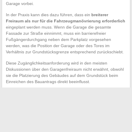
Garage vorbei.
In der Praxis kann dies dazu führen, dass ein
breiterer
Freiraum als nur für die Fahrzeugmanövrierung erforderlich
eingeplant werden muss. Wenn die Garage die gesamte
Fassade zur Straße einnimmt, muss ein barrierefreier
Fußgängerdurchgang neben dem Parkplatz vorgesehen
werden, was die Position der Garage oder des Tores im
Verhältnis zur Grundstücksgrenze entsprechend zurückschiebt.
Diese Zugänglichkeitsanforderung wird in den meisten
Diskussionen über den Garagenfreiraum nicht erwähnt, obwohl
sie die Platzierung des Gebäudes auf dem Grundstück beim
Einreichen des Bauantrags direkt beeinflusst.
Der Freiraum einer Garagenausfahrt lässt sich nicht auf einen
universellen Zahlenwert reduzieren. Die Kombination aus dem
kommunalen Bebauungsplan, dem Sichtdreieck, den
Manövrierbarkeitskriterien und den Zugänglichkeitsnormen
bildet einen Rahmen, den nur das Studium der lokalen
Vorschriften ermöglicht. Vor jedem Projekt sollte das operative
Flächennutzungszertifikat des Grundstücks eingeholt werden,