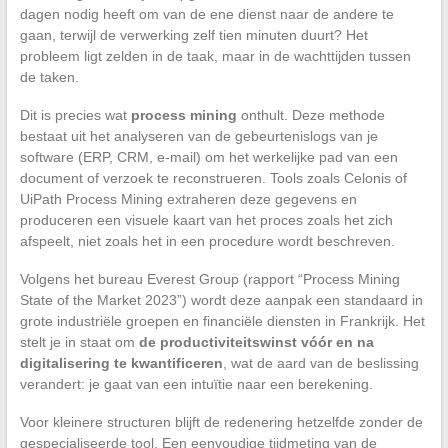
dagen nodig heeft om van de ene dienst naar de andere te
gaan, terwijl de verwerking zelf tien minuten duurt? Het
probleem ligt zelden in de taak, maar in de wachttijden tussen
de taken.
Dit is precies wat
process mining
onthult. Deze methode
bestaat uit het analyseren van de gebeurtenislogs van je
software (ERP, CRM, e-mail) om het werkelijke pad van een
document of verzoek te reconstrueren. Tools zoals Celonis of
UiPath Process Mining extraheren deze gegevens en
produceren een visuele kaart van het proces zoals het zich
afspeelt, niet zoals het in een procedure wordt beschreven.
Volgens het bureau Everest Group (rapport “Process Mining
State of the Market 2023”) wordt deze aanpak een standaard in
grote industriële groepen en financiële diensten in Frankrijk. Het
stelt je in staat om
de productiviteitswinst vóór en na
digitalisering te kwantificeren
, wat de aard van de beslissing
verandert: je gaat van een intuïtie naar een berekening.
Voor kleinere structuren blijft de redenering hetzelfde zonder de
gespecialiseerde tool. Een eenvoudige tijdmeting van de